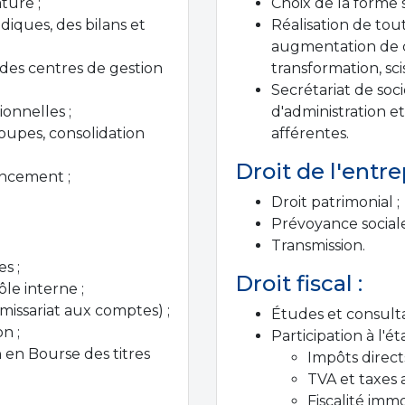
ture ;
Choix de la forme s
diques, des bilans et
Réalisation de tout
augmentation de ca
des centres de gestion
transformation, scis
Secrétariat de soc
ionnelles ;
d'administration e
upes, consolidation
afférentes.
Droit de l'entre
ancement ;
.
Droit patrimonial ;
Prévoyance sociale
Transmission.
s ;
Droit fiscal :
le interne ;
issariat aux comptes) ;
Études et consulta
n ;
Participation à l'é
n en Bourse des titres
Impôts directs
TVA et taxes a
Fiscalité immo