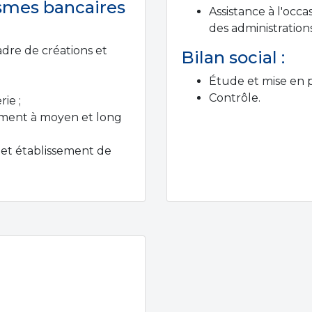
ismes bancaires
Assistance à l'occa
des administrations
adre de créations et
Bilan social :
Étude et mise en p
Contrôle.
ie ;
ement à moyen et long
et établissement de