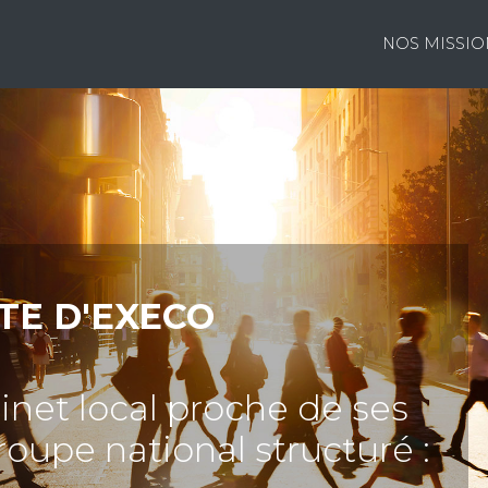
NOS MISSIO
TE D'EXECO
inet local proche de ses
oupe national structuré :