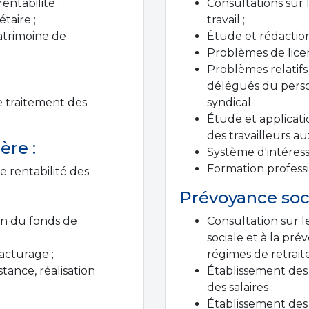
entabilité ;
Consultations sur 
taire ;
travail ;
atrimoine de
Étude et rédaction 
Problèmes de lice
Problèmes relatifs 
délégués du person
e traitement des
syndical ;
Étude et applicatio
des travailleurs au
ère :
Système d'intéres
Formation profess
e rentabilité des
Prévoyance soci
on du fonds de
Consultation sur l
sociale et à la pr
facturage ;
régimes de retraite
stance, réalisation
Établissement des 
des salaires ;
Établissement des d