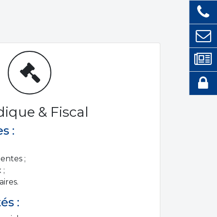
dique & Fiscal
s :
entes ;
 ;
aires.
és :