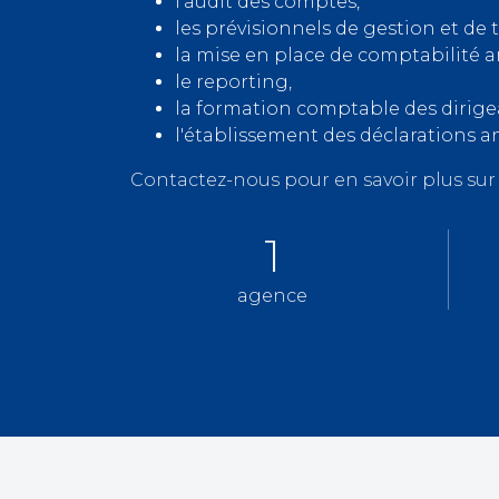
l’audit des comptes,
les prévisionnels de gestion et de t
la mise en place de comptabilité a
le reporting,
la formation comptable des dirigea
l'établissement des déclarations a
Contactez-nous pour en savoir plus su
1
agence