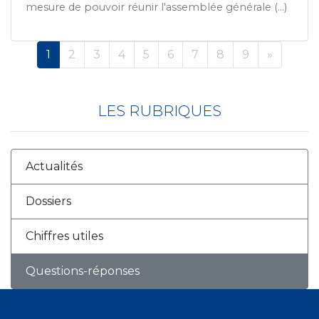
mesure de pouvoir réunir l'assemblée générale (...)
1
2
3
4
5
6
7
8
9
»
LES RUBRIQUES
Actualités
Dossiers
Chiffres utiles
Questions-réponses